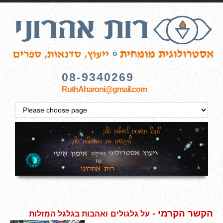
08-9340269
RuthAharoni@gmail.com
הקשר הקרמי -
על גלגולים
ואהבות בגלגל
המזלות