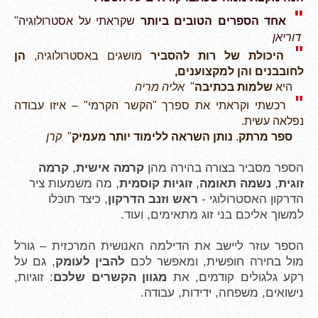
"
אחד
הספרים הטובים ביותר
שקראתי על אסטרולוגיה"
דוריאן
"
היכולת של רות להסביר
מושגים באסטרולוגיה,
הן
לחובבנים והן למקצוענים,
היא
שלמות בכתיבה
"
אליה מריה
" 
רכשתי וקראתי את ספרך "הקשר הקרמי" – איזו עבודה 
נפלאה עשית.
ספר מרתק
. 
נותן השראה ללימוד יותר מעמיק
"
קרן
הספר מסביר בצורה בהירה מהן
קרמה אישית
,
קרמה
זוגית
,
נשמה תאומה
,
זוגיות קוסמית
, מה משמעות ציר
הדרקון האסטרולוגי -
ראש וזנב הדרקון
, כיצד תוכלו
למשוך אליכם בני זוג מתאימים, ועוד.
הספר עוזר ליישב את הדילמה האנושית המרכזית – גורל
מול בחירה חופשית, ומאפשר לכם
להבין לעומק
, גם על
רקע גלגולים קודמים, את
מגוון הקשרים שלכם
: זוגיות,
נישואים, משפחה, ידידות, עבודה.