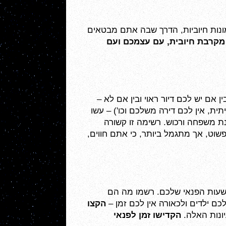
דפוסי המחשבה ודפוסי השפה קשורים זה בזה. כאשר אתם בוחרים לוותר על אמונות שליליות ולדבוק באמונות חיוביות, הדרך שבה אתם מבטאים 
קרבת חיובית
, עם עצמכם ועם 
בין אם יש לכם משפחה שאתם יכולים לסמוך עליה וליהנות ממנה, ובין אם המשפחה היא מקור לבעיות; בין אם יש לכם דיור ראוי ובין אם לא – 
גם אם אתם חשים חסר (הגעתם ממשפחה בעייתית, אין לכם דירה משלכם וכו') – עשו 
רשימה של דברים טובים מהעבר שלכם וציינו מה העבר תרם לכם, רשמו גם מה טוב בהווה שלכם, מבחינת משפחה ורכוש. רשימה זו קשורה 
קשר הדוק עם התחום הקודם – כי אתם מתבקשים להשתמש פה רק בחשיבה חיובית ובשפה חיובית. לא פשוט, אך מתגמל ביותר, כי אתם חווים, 
'להרגיש פנאי' זה עיקרון חשוב כדי להרגיש אושר. עשו רשימה של כל מה שגורם לכם הנאה מבחינת בילוי שעות הפנאי שלכם. רשמו מה הם 
 ילדים ולכאורה אין לכם זמן –
 הקצו 
יונות האלה. 
הקדישו זמן לפנאי 