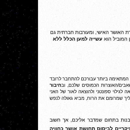
עניינו של בית זה הוא חברויות אישיות ומעורבות חברתית. מערך תמיכה של חברים טובים תורם מאד למידת האושר האישי, ומעורבות חברתית גם 
המוביל הוא 
עשייה למען הכלל ללא 
למצוא מהי הדרך המתאימה ביותר עבורכם להתחבר לרובד 
בים/האוצרות הכמוסים שלכם, וב
חיבור 
 לעומקי תת המודע ולהתוודע למרחבי הלא-מודע מביאה לגילוי ספונטני ולהוצאה לאור של האני 
זהו תהליך שמרומם את הרוח, מביא גאולה לנפש 
ובנות בתחום שמדבר אליכם, אך חשוב
קריים לביסוס תחושת אושר כחוויה