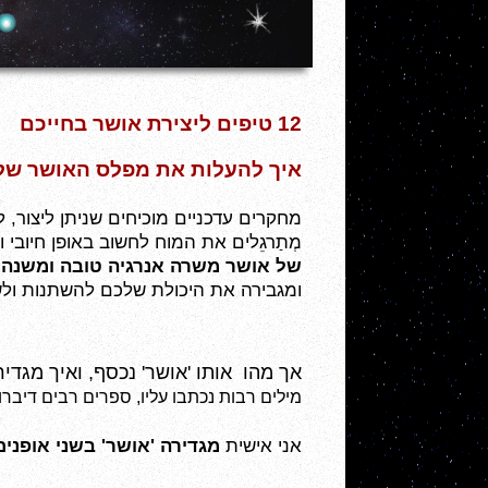
12 טיפים ליצירת אושר בחייכם
איך להעלות את מפלס האושר של
מחקרים עדכניים מוכיחים 
מְתַרגֵלים את המוח לחשוב באופן חיובי 
של אושר משרה אנרגיה טובה ומשנה 
ומגבירה את היכולת שלכם להשתנות ולשנ
אך מהו  אותו 'אושר' נכסף, ואיך מגדי
מילים רבות נכתבו עליו, ספרים רבים דיברו בו
אני אישית 
מגדירה 'אושר' בשני אופנים