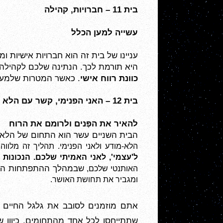
בית 11 – חברויות, קהילה
עשייה למען הכלל
היא תורמת לכך. הנתינה שלכם לקהילה ש
כוונת רווח אישי
. כאשר המטרות שלמענ
בית 12 – האני הפנימי, קשר עם הלא מודע
להאיר את הפְּנים ולרומם את הרוח  
הבית השניים עשר הוא התחום של הלא-
הלא-מודע ולאני הפנימי. תהליך זה מל
ל'עצמי', לאני האמיתי שלכם. 
הנכונות 
שבמהלך ההתפתחות הרוחנ
האותנטי שלכם, 
ומגביר את תחושת האושר.
אתם מוזמנים לסובב את גלגל החיים –
שתתייחסו לכל אחד מהתחומים, כיוון ש