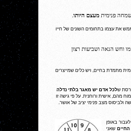
שמחה פנימית 
מעצם היותו
.
ההגדרה השנייה תואמת את הגישה המערבית, שבין השאר, תולה את תחושת האושר במידת יכולתו של האדם לממש את עצמו בתחומים השונים של חייו 
מו וחש הנאה
ושביעות רצון
תהא אשר תהא ההגדרה שלכם (אשמח אם תכתבו לי מהי) – המטרה היא להגיע למצב נפשי של שביעות רצון פנימית מתמדת בחיים, ויש כלים שמייצרים 
ורסת ש
לכל אדם יש מאגר בלתי נדלה 
 מהם, אישית ורוחנית. על פי גישה זו 
שה ולביסוס
מצב פנימי יציב של אושר.  
אחד הכלים, שאני נעזרת בהם עבור עצמי ועבור המתאמנים אצלי, היא התבנית של גלגל החיים, שבעזרתה ניתן לעבור באופן 
החיים
 שאני 