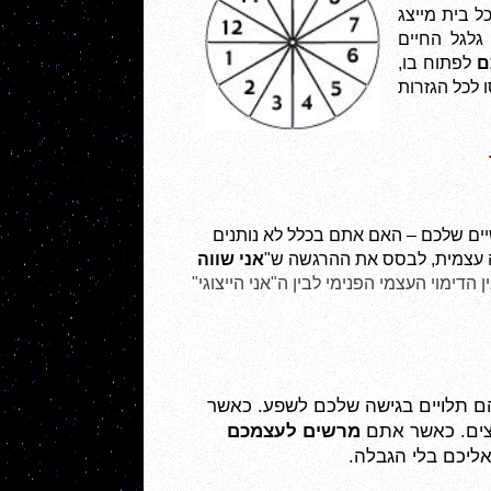
משתמשת בה היא התבנית העגולה של גלגל הבתים האסטרולוגי, שמחולק ל-12 גזרות. כל גזרה נקראת 'בית' וכל בית מייצג 
נושאים אחדים, כך שכלל הבתים מכסים את תחומי החיים השונים. מה שטוב במבנה המעגלי של תבנית גלגל החיים 
ם
 לפתוח בו, 
ולבחור באיזה תחום להמשיך – אתם לא חייבים ללכת לפי הסדר העוקב של המספרים; אבל כדאי מאד שתתייחסו לכל הגזרות 
כאן המקום לטיפוח עצמי ולשיפור עצמי בהיבט של הדימוי העצמי: בדקו עד כמה אתם נותנים מקום לרצונות האישיים שלכם – האם אתם בכלל לא נותנים 
ה עצמית, לבסס את ההרגשה ש"
אני שווה 
 הלימה בין הדימוי העצמי הפנימי לבין ה"אני הייצוגי" 
כאן אתם נותנים את הדעת למכלול המשאבים שלכם, החיצוניים והפנימיים. השימוש בהם והנגישות אליהם תלויים בגישה שלכם לשפע. כאשר 
צים. כאשר אתם 
מרשים לעצמכם
ליכם בלי הגבלה. 