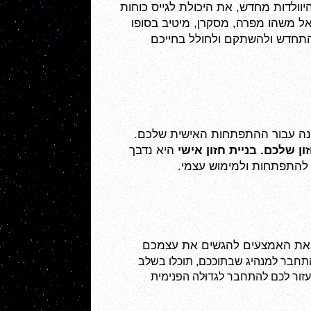
התייחסות למשבר כאל אתגר זו הבשורה של הבית השמיני. בית זה מייצג את מעגל הלידה והמוות, את ההיוולדות מחדש, את היכולת לגייס כוחות 
פנימיים ולעשות טרנספורמציה משמעותית בחיים. כאשר אתם מתייחסים לשינוי, גם כשהוא קשה לכם, כאל משהו מפרה, מסקרן, מיטיב בסופו 
, תוכלו להתאושש, להתחדש ולהשתקם ולחולל בחייכם 
הבית התשיעי מייצג התפתחות אישית והרחבת אופקים. תחום חיים זה מתייחס גם לבחירת הסביבה הנכונה עבור ההתפתחות האישית שלכם. 
ון שלכם.
בניית חזון אישי
 היא נדבך 
 להתפתחות ולמימוש עצמי.
הבית העשירי מייצג את התדמית המקצועית והציבורית שלכם, את אפשרויות הקריירה שעומדות בפניכם, ואת האמצעים להגשים את עצמכם 
. כדי להתחבר למנהיג שבתוככם, תוכלו בשלב 
ראשון לבחור לכם כמודל מנהיג מוביל שאתם מעריכים, ואז ללמוד ולאמץ את דרכי ההתנהלות שלו. זו גם דרך שתעזור לכם להתחבר לגדוּלה הפנימית 